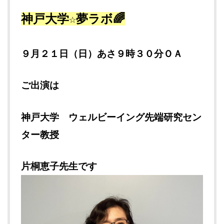
神戸大学☆夢ラボ🌈
９月２１
日（日）あさ９時３０分ＯＡ
ご出演は
神戸大学 ウェルビーイング先端研究セン
ター教授
片桐恵子先生です