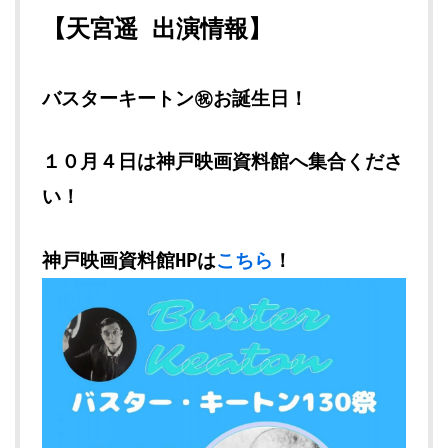
【天宮遥 出演情報】
バスターキートン㊗お誕生日！
１０月４日は神戸映画資料館へ集合くださ
い！
神戸映画資料館HPは
こちら
！