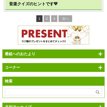
音楽クイズのヒントです💛
1
2
3
次へ
番組へのおたより
コーナー
検索