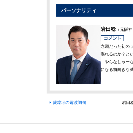
パーソナリティ
岩田稔
（元阪神
コメント
念願だった初の
喋れるのか？と
「やらなしゃー
になる前向きな
愛凛冴の電波調句
岩田