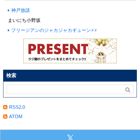
神戸放談
まいにち小野坂
フリージアンのジャカジャカギューン⚡⚡
検索
RSS2.0
ATOM