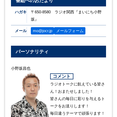
番組へのおたより
ハガキ
〒650-8580 ラジオ関西『まいにち小野
坂』
メール
mo@jocr.jp
メールフォーム
パーソナリティ
小野坂昌也
コメント
ラジオトークに飢えている皆さ
ん！おまたせしました！
皆さんの毎日に彩りを与えるト
ークをお送りします！
毎日違うテーマで頑張ります！