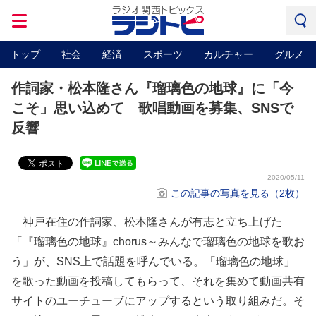
トップ
社会
経済
スポーツ
カルチャー
グルメ
作詞家・松本隆さん『瑠璃色の地球』に「今
こそ」思い込めて 歌唱動画を募集、SNSで
反響
2020/05/11
この記事の写真を見る（2枚）
神戸在住の作詞家、松本隆さんが有志と立ち上げた
「『瑠璃色の地球』chorus～みんなで瑠璃色の地球を歌お
う」が、SNS上で話題を呼んでいる。「瑠璃色の地球」
を歌った動画を投稿してもらって、それを集めて動画共有
サイトのユーチューブにアップするという取り組みだ。そ