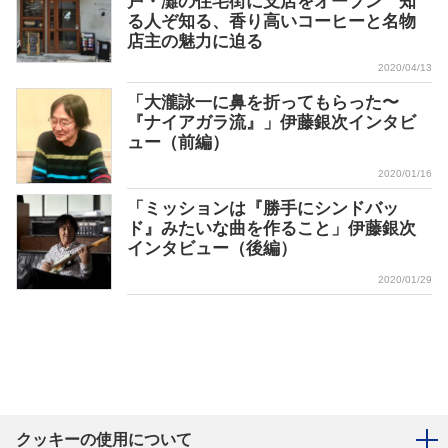
戸・灘の住宅街に支店をオープン 知
る人ぞ知る、香り高いコーヒーと名物
店主の魅力に迫る
2020/04/13
「⼤瀧詠⼀に⿐を折ってもらった〜
『ナイアガラ流』」伊藤銀次インタビ
ュー（前編）
2020/01/16
「ミッションは『勝手にシンドバッ
ド』みたいな曲を作ること」伊藤銀次
インタビュー（後編）
2020/01/29
クッキーの使用について