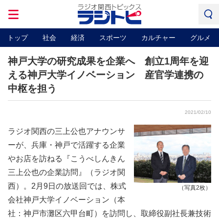
トップ
社会
経済
スポーツ
カルチャー
グルメ
神戸大学の研究成果を企業へ 創立1周年を迎
える神戸大学イノベーション 産官学連携の
中枢を担う
2021/02/10
ラジオ関西の三上公也アナウンサ
ーが、兵庫・神戸で活躍する企業
やお店を訪ねる『こうべしんきん
三上公也の企業訪問』（ラジオ関
西）。2月9日の放送回では、株式
（写真2枚）
会社神戸大学イノベーション（本
社：神戸市灘区六甲台町）を訪問し、取締役副社長兼技術