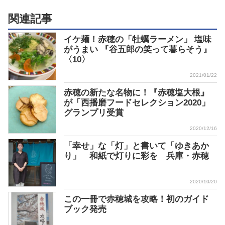
関連記事
イケ麺！赤穂の「牡蠣ラーメン」 塩味
がうまい 『谷五郎の笑って暮らそう』
〈10〉
2021/01/22
赤穂の新たな名物に！『赤穂塩大根』
が「西播磨フードセレクション2020」
グランプリ受賞
2020/12/16
「幸せ」な「灯」と書いて「ゆきあか
り」 和紙で灯りに彩を 兵庫・赤穂
2020/10/20
この一冊で赤穂城を攻略！初のガイド
ブック発売