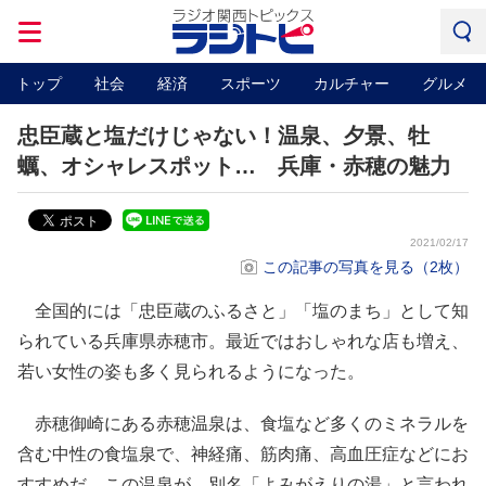
トップ
社会
経済
スポーツ
カルチャー
グルメ
忠臣蔵と塩だけじゃない！温泉、夕景、牡
蠣、オシャレスポット… 兵庫・赤穂の魅力
2021/02/17
この記事の写真を見る（2枚）
全国的には「忠臣蔵のふるさと」「塩のまち」として知
られている兵庫県赤穂市。最近ではおしゃれな店も増え、
若い女性の姿も多く見られるようになった。
赤穂御崎にある赤穂温泉は、食塩など多くのミネラルを
含む中性の食塩泉で、神経痛、筋肉痛、高血圧症などにお
すすめだ。この温泉が、別名「よみがえりの湯」と言われ