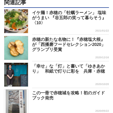
関連記事
イケ麺！赤穂の「牡蠣ラーメン」 塩味
がうまい 『谷五郎の笑って暮らそう』
〈10〉
2021/01/22
赤穂の新たな名物に！『赤穂塩大根』
が「西播磨フードセレクション2020」
グランプリ受賞
2020/12/16
「幸せ」な「灯」と書いて「ゆきあか
り」 和紙で灯りに彩を 兵庫・赤穂
2020/10/20
この一冊で赤穂城を攻略！初のガイド
ブック発売
2020/05/22