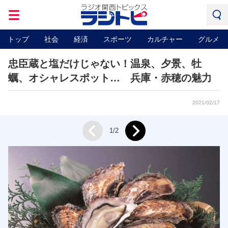
トップ
社会
経済
スポーツ
カルチャー
グルメ
忠臣蔵と塩だけじゃない！温泉、夕景、牡
蠣、オシャレスポット… 兵庫・赤穂の魅力
2021/02/17
Next
1/2
Prev