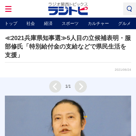
トップ
社会
経済
スポーツ
カルチャー
グルメ
≪2021兵庫県知事選≫5人目の立候補表明・服
部修氏「特別給付金の支給などで県民生活を
支援」
2021/06/24
Next
1/1
Prev