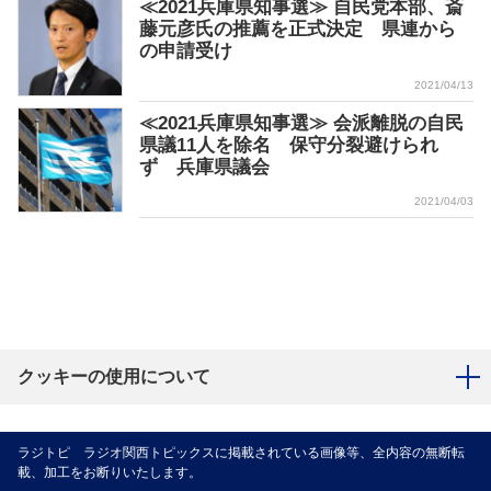
≪2021兵庫県知事選≫ 自民党本部、斎
藤元彦氏の推薦を正式決定 県連から
の申請受け
2021/04/13
≪2021兵庫県知事選≫ 会派離脱の自民
県議11人を除名 保守分裂避けられ
ず 兵庫県議会
2021/04/03
クッキーの使用について
ラジトピ ラジオ関西トピックスに掲載されている画像等、全内容の無断転
載、加工をお断りいたします。