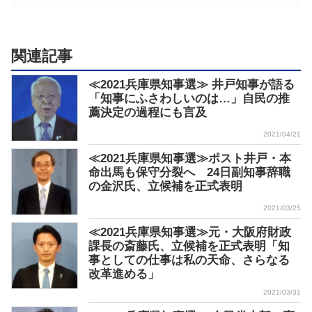
関連記事
≪2021兵庫県知事選≫ 井戸知事が語る
「知事にふさわしいのは…」自民の推
薦決定の過程にも言及
2021/04/21
≪2021兵庫県知事選≫ポスト井戸・本
命出馬も保守分裂へ 24日副知事辞職
の金沢氏、立候補を正式表明
2021/03/25
≪2021兵庫県知事選≫元・大阪府財政
課長の斎藤氏、立候補を正式表明「知
事としての仕事は私の天命、さらなる
改革進める」
2021/03/31