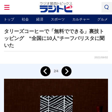
トップ
社会
経済
スポーツ
カルチャー
グルメ
タリーズコーヒーで「無料でできる」裏技ト
ッピング “全国に10人”チーフバリスタに聞
いた
2021/08/02
Next
2/4
Prev