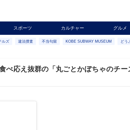
スポーツ
カルチャー
グルメ
テルズ
違法捜査
不当勾留
KOBE SUBWAY MUSEUM
どう
 食べ応え抜群の「丸ごとかぼちゃのチー