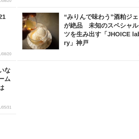
1/08/20
21
“みりんで味わう”酒粕ジ
が絶品 未知のスペシャル
ツを生み出す「JHOICE lab
ry」神戸
1/08/20
いな
ーム
は
1/05/31