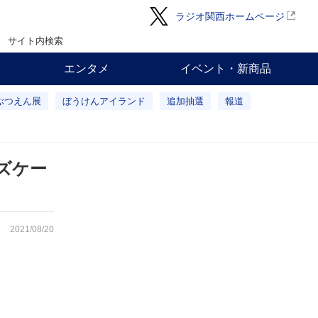
ラジオ関西ホームページ
サイト内検索
エンタメ
イベント・新商品
ぶつえん展
ぼうけんアイランド
追加抽選
報道
ズケー
2021/08/20