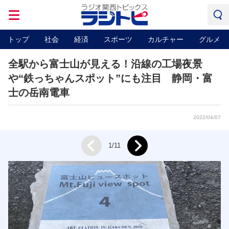
トップ
社会
経済
スポーツ
カルチャー
グルメ
全駅から富士山が見える！沿線の工場夜景
や“鉄っちゃんスポット”にも注目 静岡・富
士の岳南電車
2022/04/07
Next
1/11
Prev