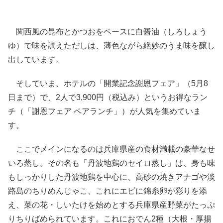
関西風の昆布とかつおをベースに白醤油（しろしょう
ゆ）で味を調えただしは、薄色ながら絶妙のうま味を醸し
出しています。
そしていま、ホテルの「開業記念謝恩フェア」（5月8
日まで）で、2人で3,900円（税込み）というお得なラン
チ（「謝恩フェア ペアランチ」）が人気を集めていま
す。
ここでメインになるのは兵庫県産の食材満載の豪華なせ
いろ蒸し。その名も「丹波地鶏のセイロ蒸し」は、身も味
もしっかりした丹波地鶏を中心に、高砂の焼きアナゴや淡
路島のちりめんじゃこ、これにエビに錦糸卵が彩りを添
え、菜の花・しいたけを始めとする兵庫県産野菜がたっぷ
りちりばめられています。これにおでん2種（大根・厚揚