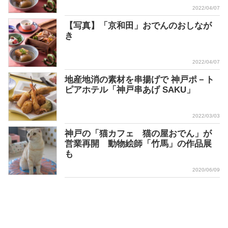
2022/04/07
【写真】「京和田」おでんのおしなが
き
2022/04/07
地産地消の素材を串揚げで 神戸ポ－ト
ピアホテル「神戸串あげ SAKU」
2022/03/03
神戸の「猫カフェ 猫の屋おでん」が
営業再開 動物絵師「竹馬」の作品展
も
2020/06/09