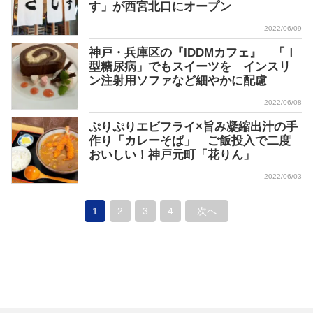
す」が西宮北口にオープン
2022/06/09
神戸・兵庫区の『IDDMカフェ』 「Ⅰ
型糖尿病」でもスイーツを インスリ
ン注射用ソファなど細やかに配慮
2022/06/08
ぷりぷりエビフライ×旨み凝縮出汁の手
作り「カレーそば」 ご飯投入で二度
おいしい！神戸元町「花りん」
2022/06/03
1
2
3
4
次へ