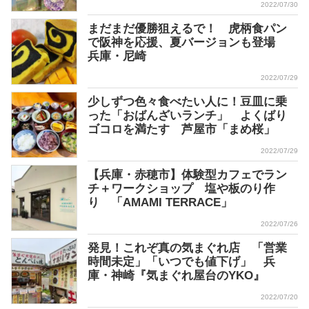
2022/07/30
まだまだ優勝狙えるで！ 虎柄食パン
で阪神を応援、夏バージョンも登場
兵庫・尼崎
2022/07/29
少しずつ色々食べたい人に！豆皿に乗
った「おばんざいランチ」 よくばり
ゴコロを満たす 芦屋市「まめ桜」
2022/07/29
【兵庫・赤穂市】体験型カフェでラン
チ＋ワークショップ 塩や板のり作
り 「AMAMI TERRACE」
2022/07/26
発見！これぞ真の気まぐれ店 「営業
時間未定」「いつでも値下げ」 兵
庫・神崎『気まぐれ屋台のYKO』
2022/07/20