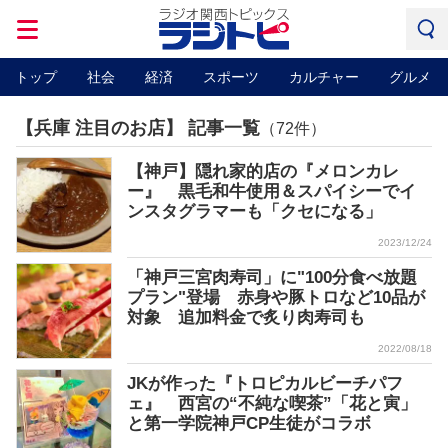
トップ
社会
経済
スポーツ
カルチャー
グルメ
【兵庫 注目のお店】 記事一覧
（72件）
【神戸】隠れ家的店の『メロンカレ
ー』 黒毛和牛使用＆スパイシーでイ
ンスタグラマーも「クセになる」
2023/12/24
「神戸三宮肉寿司」に"100分食べ放題
プラン"登場 赤身や豚トロなど10品が
対象 追加料金で炙り肉寿司も
2022/08/18
JKが作った『トロピカルビーチパフ
ェ』 西宮の“不純な喫茶”「花と寅」
と第一学院神戸CP生徒がコラボ