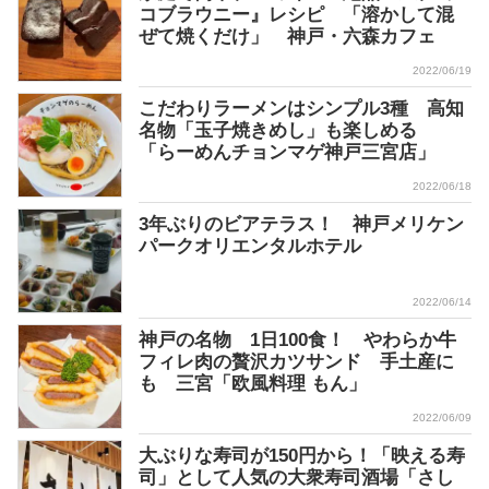
コブラウニー』レシピ 「溶かして混
ぜて焼くだけ」 神戸・六森カフェ
2022/06/19
こだわりラーメンはシンプル3種 高知
名物「玉子焼きめし」も楽しめる
「らーめんチョンマゲ神戸三宮店」
2022/06/18
3年ぶりのビアテラス！ 神戸メリケン
パークオリエンタルホテル
2022/06/14
神戸の名物 1日100食！ やわらか牛
フィレ肉の贅沢カツサンド 手土産に
も 三宮「欧風料理 もん」
2022/06/09
大ぶりな寿司が150円から！「映える寿
司」として人気の大衆寿司酒場「さし