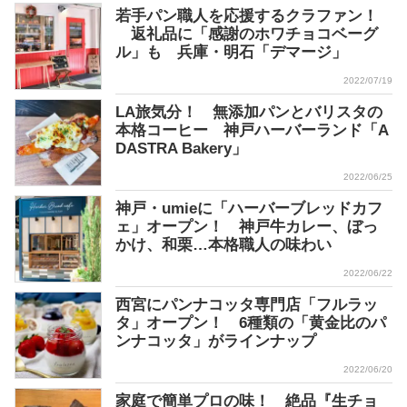
若手パン職人を応援するクラファン！
返礼品に「感謝のホワチョコベーグ
ル」も 兵庫・明石「デマージ」
2022/07/19
LA旅気分！ 無添加パンとバリスタの
本格コーヒー 神戸ハーバーランド「A
DASTRA Bakery」
2022/06/25
神戸・umieに「ハーバーブレッドカフ
ェ」オープン！ 神戸牛カレー、ぼっ
かけ、和栗…本格職人の味わい
2022/06/22
西宮にパンナコッタ専門店「フルラッ
タ」オープン！ 6種類の「黄金比のパ
ンナコッタ」がラインナップ
2022/06/20
家庭で簡単プロの味！ 絶品『生チョ