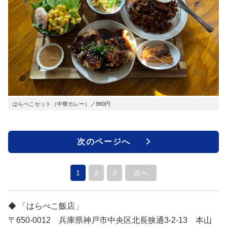
はらぺこセット（中華カレー）／990円
次のページへ
1
2
3
次へ
◆ 「はらぺこ飯店」
〒650-0012 兵庫県神戸市中央区北長狭通3-2-13 本山