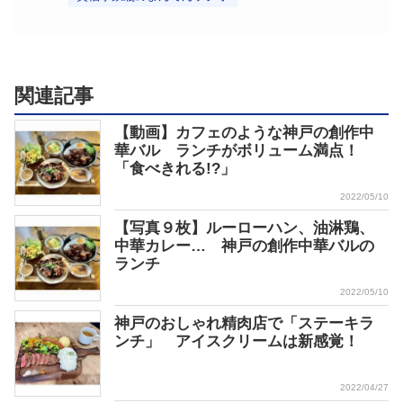
関連記事
【動画】カフェのような神戸の創作中
華バル ランチがボリューム満点！
「食べきれる!?」
2022/05/10
【写真９枚】ルーローハン、油淋鶏、
中華カレー… 神戸の創作中華バルの
ランチ
2022/05/10
神戸のおしゃれ精肉店で「ステーキラ
ンチ」 アイスクリームは新感覚！
2022/04/27