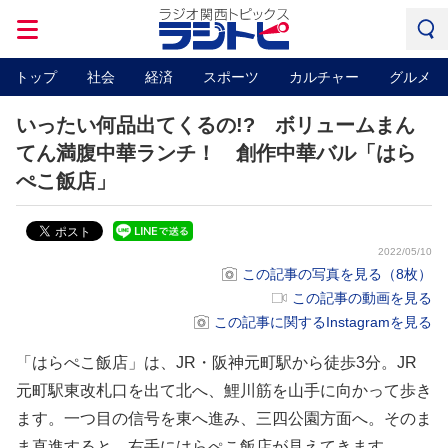
トップ
社会
経済
スポーツ
カルチャー
グルメ
いったい何品出てくるの!? ボリュームまん
てん満腹中華ランチ！ 創作中華バル「はら
ぺこ飯店」
2022/05/10
この記事の写真を見る（8枚）
この記事の動画を見る
この記事に関するInstagramを見る
「はらぺこ飯店」は、JR・阪神元町駅から徒歩3分。JR
元町駅東改札口を出て北へ、鯉川筋を山手に向かって歩き
ます。一つ目の信号を東へ進み、三四公園方面へ。そのま
ま直進すると、右手にはらぺこ飯店が見えてきます。