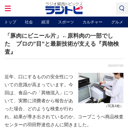
トップ
社会
経済
スポーツ
カルチャー
グルメ
「豚肉にビニール片」←原料肉の一部でし
た プロの”目”と最新技術が支える『異物検
査』
2022/07/20
近年、口にするものの安全性につ
いての意識が高まっています。今
回は、食品への「異物混入」につ
いて、実際に消費者から報告があ
（写真4枚）
った場合、どのような検査が行わ
れ、結果が導き出されているのか、コープこうべ商品検査
センターの羽田野達也さんに聞きました。