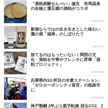
「酒粕炭酸せんべい」誕生 有馬温泉
の名物と灘五郷の酒粕がコラボ
2022/06/27
新酒ならではの生き生きとした味わい
灘の酒「福寿」のしぼりたて
2021/11/11
捨てるのはもったいない！関西の文
化・酒粕を中華やフレンチに昇華「酒
粕プロジェクト」
2020/02/04
兵庫県内3か所目の水素ステーション、
「ゼロカーボンシティ宣言」の姫路市
に
2021/03/29
神戸製鋼 2年ぶり黒字転換 排出CO2、2