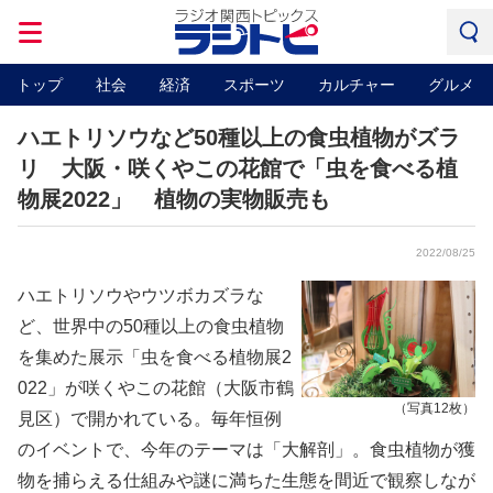
トップ
社会
経済
スポーツ
カルチャー
グルメ
ハエトリソウなど50種以上の食虫植物がズラ
リ 大阪・咲くやこの花館で「虫を食べる植
物展2022」 植物の実物販売も
2022/08/25
ハエトリソウやウツボカズラな
ど、世界中の50種以上の食虫植物
を集めた展示「虫を食べる植物展2
022」が咲くやこの花館（大阪市鶴
（写真12枚）
見区）で開かれている。毎年恒例
のイベントで、今年のテーマは「大解剖」。食虫植物が獲
物を捕らえる仕組みや謎に満ちた生態を間近で観察しなが