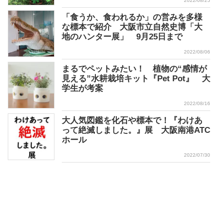
2022/08/25
「食うか、食われるか」の営みを多様
な標本で紹介 大阪市立自然史博「大
地のハンター展」 9月25日まで
2022/08/06
まるでペットみたい！ 植物の“感情が
見える”水耕栽培キット『Pet Pot』 大
学生が考案
2022/08/16
大人気図鑑を化石や標本で！『わけあ
って絶滅しました。』展 大阪南港ATC
ホール
2022/07/30