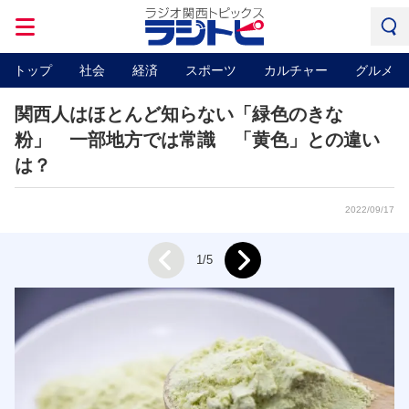
トップ
社会
経済
スポーツ
カルチャー
グルメ
関西人はほとんど知らない「緑色のきな
粉」 一部地方では常識 「黄色」との違い
は？
2022/09/17
Next
1/5
Prev