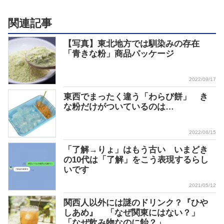
関連記事
【写真】東北地方では馴染みの存在
「青きな粉」商品パッケージ
2022/09/17
東西でまったく違う「わらび餅」 き
な粉だけがついているのは…
2022/06/15
「了解→りょ」はもう古い いまどき
の10代は「了解」をこう表現するらし
いです
2021/05/12
関西人以外には謎のドリンク？『ひや
しあめ』 「なぜ関東にはない？」
「なぜ飲み物なのに飴？」