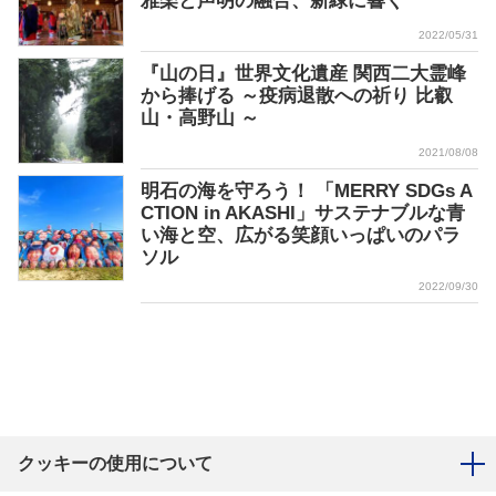
雅楽と声明の融合、新緑に響く
2022/05/31
『山の日』世界文化遺産 関西二大霊峰
から捧げる ～疫病退散への祈り 比叡
山・高野山 ～
2021/08/08
明石の海を守ろう！ 「MERRY SDGs A
CTION in AKASHI」サステナブルな青
い海と空、広がる笑顔いっぱいのパラ
ソル
2022/09/30
クッキーの使用について