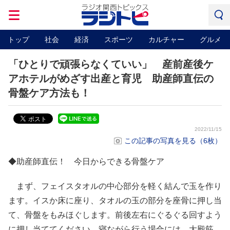
トップ
社会
経済
スポーツ
カルチャー
グルメ
「ひとりで頑張らなくていい」 産前産後ケ
アホテルがめざす出産と育児 助産師直伝の
骨盤ケア方法も！
2022/11/15
この記事の写真を見る（6枚）
◆助産師直伝！ 今日からできる骨盤ケア
まず、フェイスタオルの中心部分を軽く結んで玉を作り
ます。イスか床に座り、タオルの玉の部分を座骨に押し当
て、骨盤をもみほぐします。前後左右にぐるぐる回すよう
に押し当ててください。寝ながら行う場合には、大殿筋