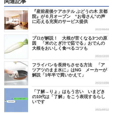
関連記事
『産前産後ケアホテル ぶどうの木 京都
院』が６月オープン “お母さん”の声
に応える充実のサービス提供
2022/06/03
プロが解説！ 大根が苦くなる3つの原
因 「米のとぎ汁で茹でる」おでんの
大根をおいしく食べるコツも
2022/10/20
フライパンを長持ちさせる方法 「ア
ツアツのまま水に」はNG メーカーが
解説「1年半で買いかえて」
2022/10/08
「了解→りょ」はもう古い いまどき
の10代は「了解」をこう表現するらし
いです
2021/05/12