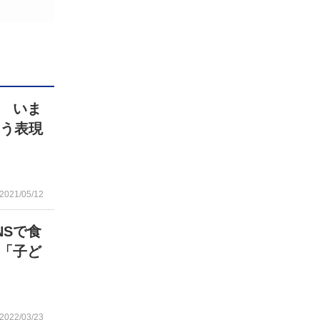
 いま
こう表現
2021/05/12
NSで食
「子ど
2022/03/23