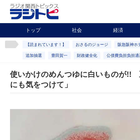
トップ
社会
経済
【読まれています！】
おさるのジョージ
阪急阪神ホ
追加抽選
豊田賀一
財政健全化
公債費負担負担適
使いかけのめんつゆに白いものが!!
にも気をつけて」