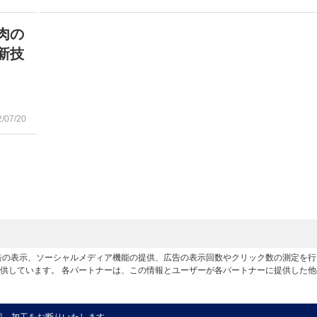
肉の
新技
2/07/20
広告の表示、ソーシャルメディア機能の提供、広告の表示回数やクリック数の測定を
供しています。 各パートナーは、この情報とユーザーが各パートナーに提供した
載、加工をお断りいたします。