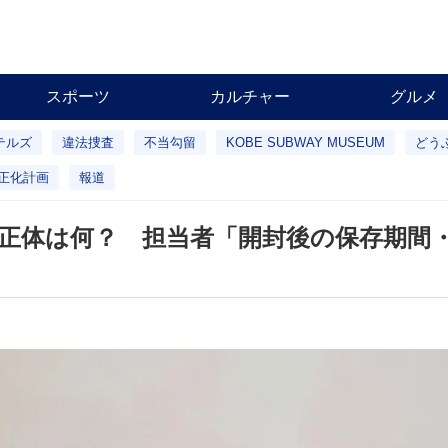
スポーツ
カルチャー
グルメ
テルズ
違法捜査
不当勾留
KOBE SUBWAY MUSEUM
どう
正化計画
報道
 正体は何？ 担当者「開封後の保存期間