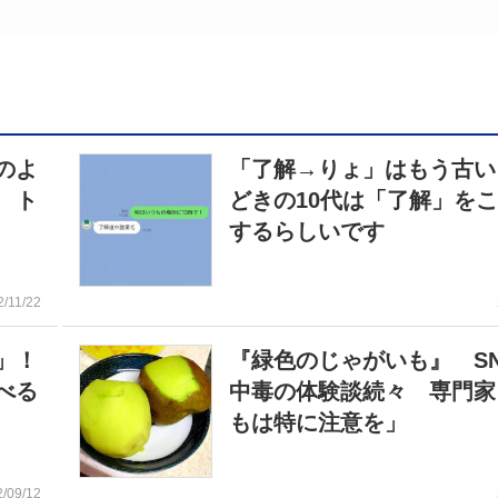
のよ
「了解→りょ」はもう古い
 ト
どきの10代は「了解」を
するらしいです
2/11/22
」！
『緑色のじゃがいも』 S
べる
中毒の体験談続々 専門家
もは特に注意を」
2/09/12