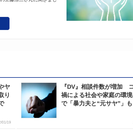
やヤ
『DV』相談件数が増加 
取り
禍による社会や家庭の環境
オで
で「暴力夫と“元サヤ”」も
2/01/19