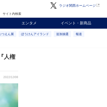
ラジオ関西ホームページ
サイト内検索
エンタメ
イベント・新商品
ぶつえん展
ぼうけんアイランド
追加抽選
報道
『人権
2022/12/08