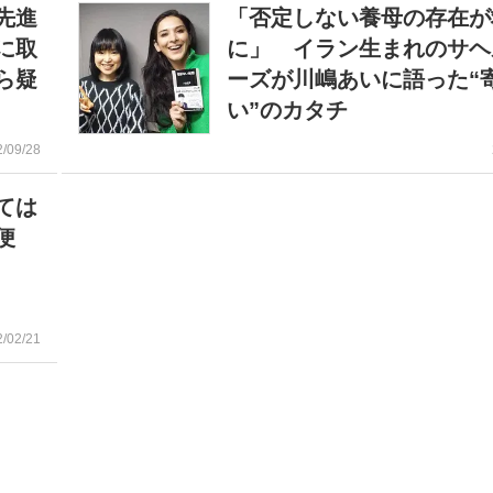
先進
「否定しない養母の存在が
に取
に」 イラン生まれのサヘ
ら疑
ーズが川嶋あいに語った“
い”のカタチ
2/09/28
ては
便
2/02/21