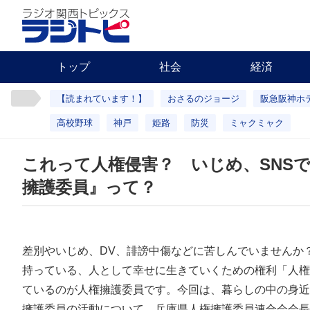
トップ
社会
経済
【読まれています！】
おさるのジョージ
阪急阪神ホ
高校野球
神戸
姫路
防災
ミャクミャク
これって人権侵害？ いじめ、SNS
擁護委員』って？
差別やいじめ、DV、誹謗中傷などに苦しんでいませんか
持っている、人として幸せに生きていくための権利「人権
ているのが人権擁護委員です。今回は、暮らしの中の身近
擁護委員の活動について、兵庫県人権擁護委員連合会会長