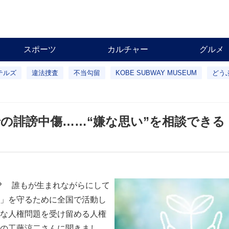
スポーツ
カルチャー
グルメ
テルズ
違法捜査
不当勾留
KOBE SUBWAY MUSEUM
どう
での誹謗中傷……“嫌な思い”を相談できる
？ 誰もが生まれながらにして
」を守るために全国で活動し
な人権問題を受け留める人権
の工藤涼二さんに聞きまし