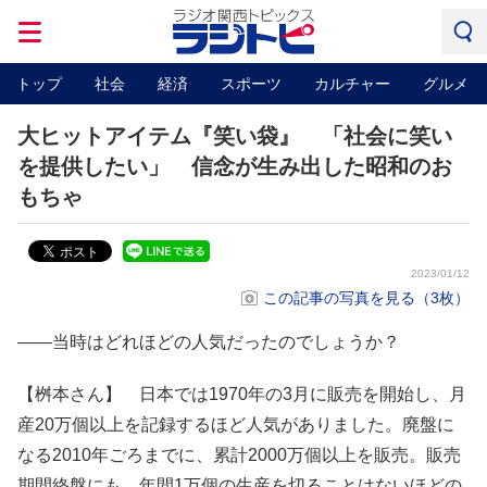
トップ
社会
経済
スポーツ
カルチャー
グルメ
大ヒットアイテム『笑い袋』 「社会に笑い
を提供したい」 信念が生み出した昭和のお
もちゃ
2023/01/12
この記事の写真を見る（3枚）
――当時はどれほどの人気だったのでしょうか？
【桝本さん】 日本では1970年の3月に販売を開始し、月
産20万個以上を記録するほど人気がありました。廃盤に
なる2010年ごろまでに、累計2000万個以上を販売。販売
期間終盤にも、年間1万個の生産を切ることはないほどの