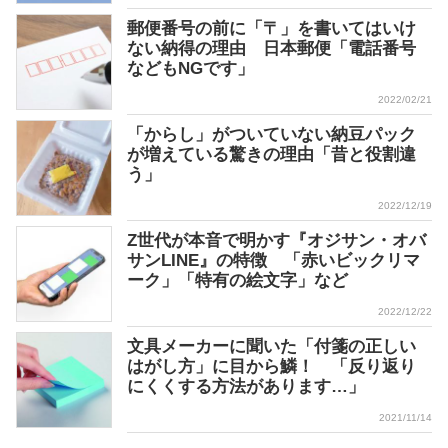
郵便番号の前に「〒」を書いてはいけ
ない納得の理由 日本郵便「電話番号
などもNGです」
2022/02/21
「からし」がついていない納豆パック
が増えている驚きの理由「昔と役割違
う」
2022/12/19
Z世代が本音で明かす『オジサン・オバ
サンLINE』の特徴 「赤いビックリマ
ーク」「特有の絵文字」など
2022/12/22
文具メーカーに聞いた「付箋の正しい
はがし方」に目から鱗！ 「反り返り
にくくする方法があります…」
2021/11/14