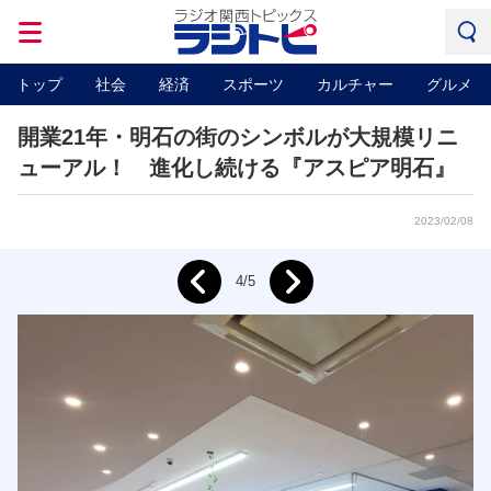
トップ
社会
経済
スポーツ
カルチャー
グルメ
開業21年・明石の街のシンボルが大規模リニ
ューアル！ 進化し続ける『アスピア明石』
2023/02/08
Next
4/5
Prev