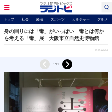
トップ
社会
経済
スポーツ
カルチャー
グルメ
身の回りには「毒」がいっぱい 毒とは何か
を考える「毒」展 大阪市立自然史博物館
2023/04/10
Next
1/11
Prev