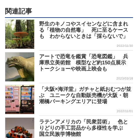
関連記事
野生のキノコやスイセンなどに含まれ
る「植物の自然毒」 死に至るケース
も わからないときは「採らないで」
2022/11/30
アートで恐竜を鑑賞「恐竜図鑑」 兵
庫県立美術館 模型など約150点展示
トークショーや映画上映会も
2023/03/18
「大阪×海洋堂」ガチャと紙おむつが並
ぶ ユニークな自動販売機が大阪・朝
潮橋パーキングエリアに登場
2022/11/01
ラテンアメリカの「民衆芸術」 色と
りどりの手工芸品から多様性を学ぶ
国立民族学博物館