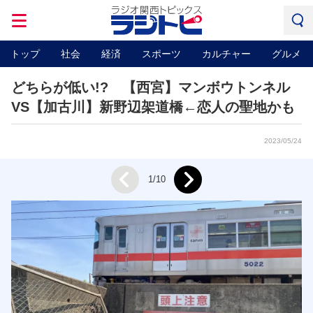
トップ
社会
経済
スポーツ
カルチャー
グルメ
どちらが低い!? 【西宮】マンボウトンネル
VS【加古川】新野辺架道橋←恋人の聖地かも
2023/05/24
Next
1/10
Prev