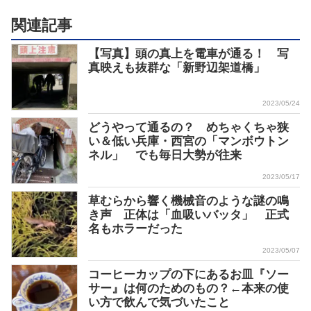
関連記事
【写真】頭の真上を電車が通る！ 写
真映えも抜群な「新野辺架道橋」
2023/05/24
どうやって通るの？ めちゃくちゃ狭
い＆低い兵庫・西宮の「マンボウトン
ネル」 でも毎日大勢が往来
2023/05/17
草むらから響く機械音のような謎の鳴
き声 正体は「血吸いバッタ」 正式
名もホラーだった
2023/05/07
コーヒーカップの下にあるお皿『ソー
サー』は何のためのもの？←本来の使
い方で飲んで気づいたこと