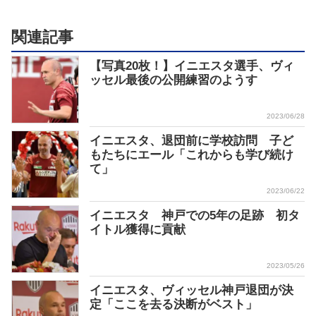
関連記事
【写真20枚！】イニエスタ選手、ヴィ
ッセル最後の公開練習のようす
2023/06/28
イニエスタ、退団前に学校訪問 子ど
もたちにエール「これからも学び続け
て」
2023/06/22
イニエスタ 神戸での5年の足跡 初タ
イトル獲得に貢献
2023/05/26
イニエスタ、ヴィッセル神戸退団が決
定「ここを去る決断がベスト」