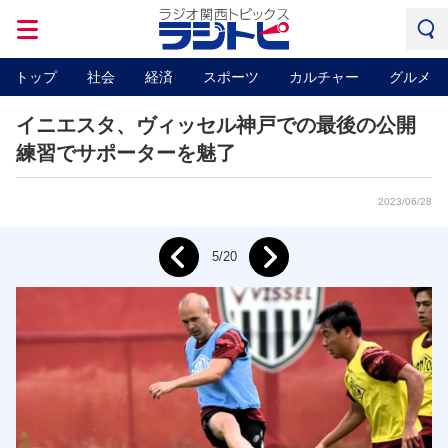
トップ
社会
経済
スポーツ
カルチャー
グルメ
イニエスタ、ヴィッセル神戸での最後の公開
練習でサポーターを魅了
2023/06/28
Next
5/20
Prev