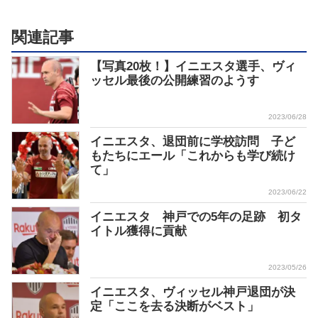
関連記事
【写真20枚！】イニエスタ選手、ヴィ
ッセル最後の公開練習のようす
2023/06/28
イニエスタ、退団前に学校訪問 子ど
もたちにエール「これからも学び続け
て」
2023/06/22
イニエスタ 神戸での5年の足跡 初タ
イトル獲得に貢献
2023/05/26
イニエスタ、ヴィッセル神戸退団が決
定「ここを去る決断がベスト」