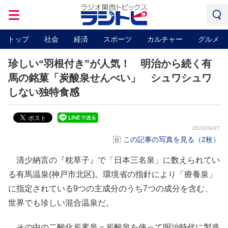
トップ
社会
経済
スポーツ
カルチャー
グルメ
珍しい“羽根付き”が人気！ 明治から続く有
馬の銘菓「炭酸泉せんべい」 シュワシュワ
しない独特食感
2023/09/27
この記事の写真を見る（2枚）
清少納言の『枕草子』で「日本三名泉」に数えられてい
る有馬温泉(神戸市北区)。環境省の指針により「療養泉」
に指定されている9つの主成分のうち7つの成分を含む、
世界でも珍しい混合温泉だ。
その中の二酸化炭素泉＝炭酸泉を使って明治時代に製造