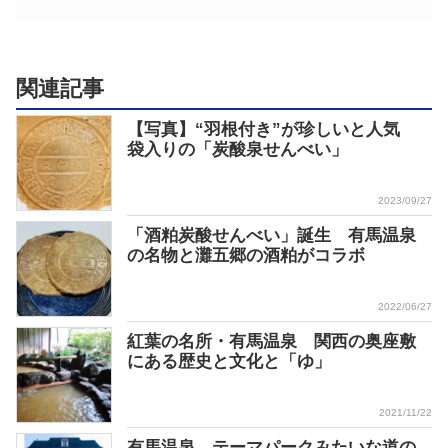
関連記事
【写真】“羽根付き”が珍しいと人気
袋入りの「炭酸泉せんべい」
2023/09/27
「酒粕炭酸せんべい」誕生 有馬温泉
の名物と灘五郷の酒粕がコラボ
2022/06/27
紅葉の名所・有馬温泉 関西の奥座敷
にある歴史と文化と「ゆ」
2021/11/22
有馬温泉、テーマパークみたいな道の