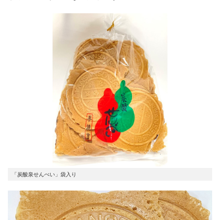
「炭酸泉せんべい」袋入り