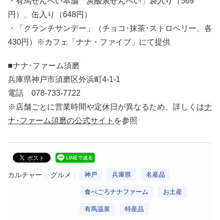
・有馬せんべい本舗「炭酸泉せんべい」袋入り（569
円）、缶入り（648円）
・「クランチサンデー」（チョコ･抹茶･ストロベリー、各
430円）※カフェ「ナナ・ファイブ」にて提供
■ナナ･ファーム須磨
兵庫県神戸市須磨区外浜町4-1-1
電話 078-733-7722
※店舗ごとに営業時間や定休日が異なるため、詳しくは
ナ
ナ･ファーム須磨の公式サイト
を参照
カルチャー
グルメ
神戸
兵庫県
名産品
食べごろナナファーム
お土産
有馬温泉
特産品