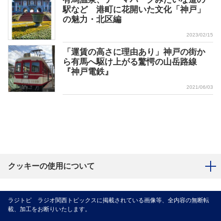
駅など 港町に花開いた文化「神戸」
の魅力・北区編
2023/02/15
「運賃の高さに理由あり」神戸の街か
ら有馬へ駆け上がる驚愕の山岳路線
『神戸電鉄』
2021/06/03
クッキーの使用について
ラジトピ ラジオ関西トピックスに掲載されている画像等、全内容の無断転
載、加工をお断りいたします。