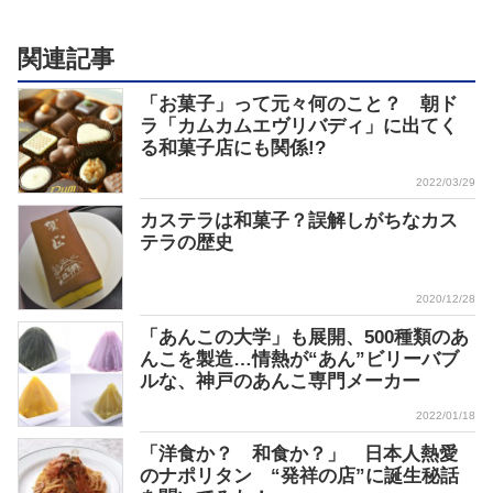
関連記事
「お菓子」って元々何のこと？ 朝ド
ラ「カムカムエヴリバディ」に出てく
る和菓子店にも関係!?
2022/03/29
カステラは和菓子？誤解しがちなカス
テラの歴史
2020/12/28
「あんこの大学」も展開、500種類のあ
んこを製造…情熱が“あん”ビリーバブ
ルな、神戸のあんこ専門メーカー
2022/01/18
「洋食か？ 和食か？」 日本人熱愛
のナポリタン “発祥の店”に誕生秘話