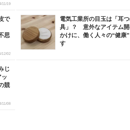
4/11/19
皮で
電気工業所の目玉は「耳つ
とも
具」？ 意外なアイテム開
不思
かけに、働く人々の“健康
す
4/12/02
みじ
アッ
の競
4/11/08