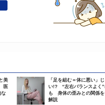
と美
「足を組む＝体に悪い」じ
 医
い!? “左右バランスよく
的な
も 身体の歪みとの関係を
解説