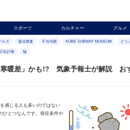
スポーツ
カルチャー
グルメ
テルズ
違法捜査
不当勾留
KOBE SUBWAY MUSEUM
どう
正化計画
猛
寒暖差」かも!? 気象予報士が解説 お
を感じる人も多いのではない
”のひとつなんです。発症条件や