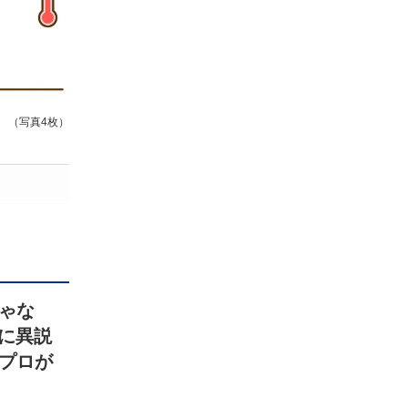
（写真4枚）
ゃな
”に異説
プロが