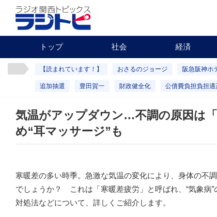
トップ
社会
経済
【読まれています！】
おさるのジョージ
阪急阪神ホ
追加抽選
豊田賀一
財政健全化
公債費負担負担適
気温がアップダウン…不調の原因は「
め“耳マッサージ”も
寒暖差の多い時季。急激な気温の変化により、身体の不調
でしょうか？ これは「寒暖差疲労」と呼ばれ、“気象病
対処法などについて、詳しくご紹介します。