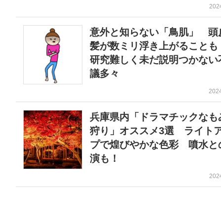
202
意外と知らない「鳥肌」 頭
髪が数ミリ浮き上がるこ
研究難しく未だ説明つかない
議多々
202
兵庫県内「ドラマチックなも
狩り」オススメ3選 ライト
プで煌びやかな色彩 噴水と
演も！
202