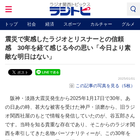
トップ
社会
経済
スポーツ
カルチャー
グルメ
震災で実感したラジオとリスナーとの信頼
感 30年を経て感じる今の思い「今日より素
敵な明日はない」
2025/01/01
この記事の写真を見る（5枚）
阪神・淡路大震災発生から2025年1月17日で30年。あ
の日あの時、甚大な被害を受けた神戸・須磨から、旧ラジ
オ関西社屋のもとで情報を発信していたのが、谷五郎さん
です。当時を知る貴重な存在であり、そこからのラジオ関
西を牽引してきた名物パーソナリティーが、この30年を