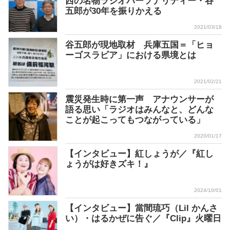
西の名物ラジオパーソナリティー・谷
五郎が30年を振りかえる
2021/03/18
谷五郎が現地取材 兵庫五国＝「ヒョ
ーゴスラビア」における県境とは
2021/02/21
震災発生時に第一声 アナウンサーが
語る思い「ラジオはみんなと、どんな
ことが起こってもつながっている」
2020/01/17
【インタビュー】紅しょうが／『紅し
ょうがは好きズキ！』
2024/10/01
【インタビュー】當間琉巧（Lil かんさ
い）・はるかぜに告ぐ／『Clip』火曜日