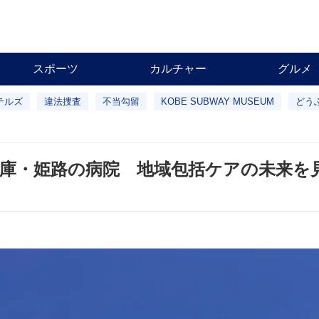
スポーツ
カルチャー
グルメ
テルズ
違法捜査
不当勾留
KOBE SUBWAY MUSEUM
どう
庫・姫路の病院 地域包括ケアの未来を