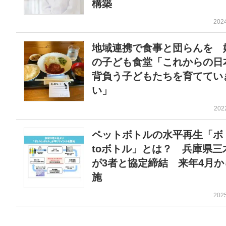
構築
202
地域連携で食事と団らんを 
の子ども食堂「これからの日
背負う子どもたちを育ててい
い」
202
ペットボトルの水平再生「ボ
toボトル」とは？ 兵庫県三
が3者と協定締結 来年4月か
施
202