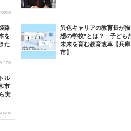
4/09/06
姫路
異色キャリアの教育長が描
本を
想の学校”とは？ 子ども
きた
未来を育む教育改革【兵庫
市】
2/11/08
トル
木市
ら実
5/06/04