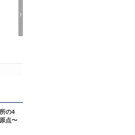
所の4
原点〜