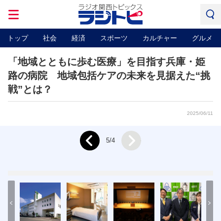
トップ
社会
経済
スポーツ
カルチャー
グルメ
「地域とともに歩む医療」を目指す兵庫・姫
路の病院 地域包括ケアの未来を見据えた“挑
戦”とは？
2025/06/11
Next
5/4
Prev