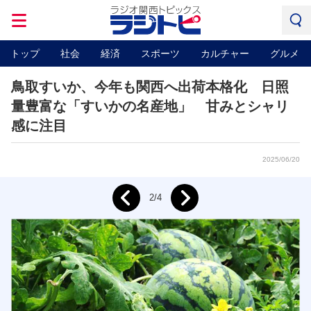
トップ
社会
経済
スポーツ
カルチャー
グルメ
鳥取すいか、今年も関西へ出荷本格化 日照
量豊富な「すいかの名産地」 甘みとシャリ
感に注目
2025/06/20
Next
2/4
Prev