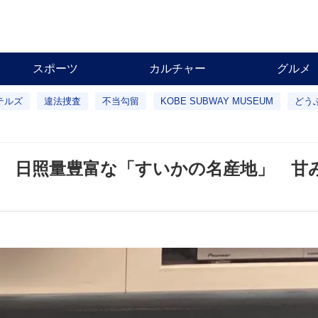
スポーツ
カルチャー
グルメ
テルズ
違法捜査
不当勾留
KOBE SUBWAY MUSEUM
どう
 日照量豊富な「すいかの名産地」 甘