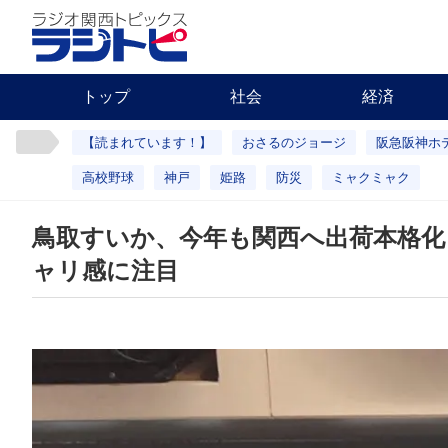
トップ
社会
経済
【読まれています！】
おさるのジョージ
阪急阪神ホ
高校野球
神戸
姫路
防災
ミャクミャク
鳥取すいか、今年も関西へ出荷本格化
ャリ感に注目