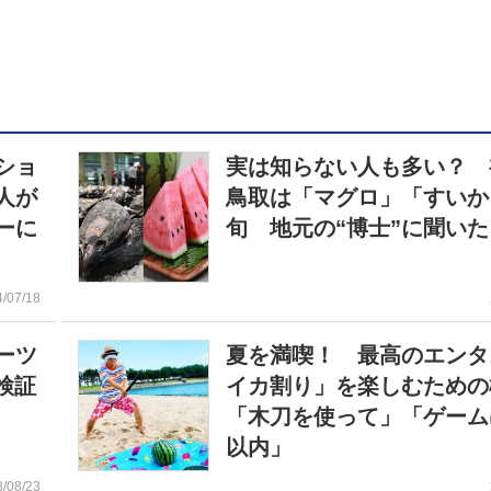
ショ
実は知らない人も多い？ 
人が
鳥取は「マグロ」「すいか
ーに
旬 地元の“博士”に聞いた
4/07/18
ーツ
夏を満喫！ 最高のエンタ
検証
イカ割り」を楽しむための
「木刀を使って」「ゲーム
以内」
3/08/23