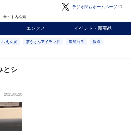
ラジオ関西ホームページ
サイト内検索
エンタメ
イベント・新商品
ぶつえん展
ぼうけんアイランド
追加抽選
報道
みとシ
2025/06/20