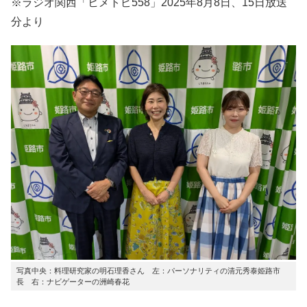
※ラジオ関西「ヒメトピ558」2025年8月8日、15日放送
分より
写真中央：料理研究家の明石理香さん 左：パーソナリティの清元秀泰姫路市
長 右：ナビゲーターの洲崎春花