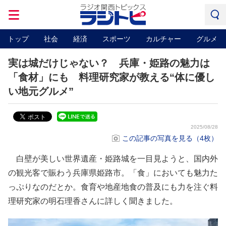
トップ
社会
経済
スポーツ
カルチャー
グルメ
実は城だけじゃない？ 兵庫・姫路の魅力は
「食材」にも 料理研究家が教える“体に優し
い地元グルメ”
2025/08/28
この記事の写真を見る（4枚）
白壁が美しい世界遺産・姫路城を一目見ようと、国内外
の観光客で賑わう兵庫県姫路市。「食」においても魅力た
っぷりなのだとか。食育や地産地食の普及にも力を注ぐ料
理研究家の明石理香さんに詳しく聞きました。