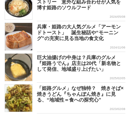
ストリー 意外な組み合わせが人気を
博す姫路のソウルフード
2024/05/08
兵庫・姫路の大人気グルメ「アーモン
ドトースト」 誕生秘話や“モーニン
グ”の充実に見る当地の食文化
2024/11/06
巨大油揚げの中身は？兵庫のグルメ
『姫路うでん』店主は20代「新名物と
して発信、地域盛り上げたい」
2025/02/05
「姫路グルメ」なぜ独特？ 焼きそば×
焼きうどん『ちゃんぽん焼き』に見
る、“地域性＝食への探究心”
2023/02/08