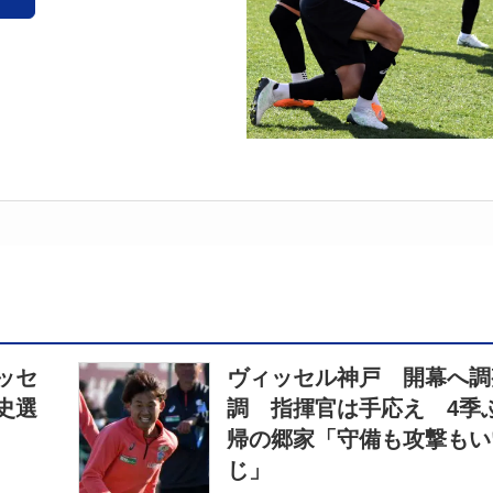
ッセ
ヴィッセル神戸 開幕へ調
史選
調 指揮官は手応え 4季
帰の郷家「守備も攻撃もい
じ」