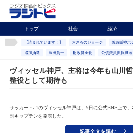
トップ
社会
経済
【読まれています！】
おさるのジョージ
阪急阪神ホ
追加抽選
豊田賀一
財政健全化
公債費負担負担適
ヴィッセル神戸、主将は今年も山川哲
整役として期待も
サッカー・J1のヴィッセル神戸は、5日に公式SNS上で、
副キャプテンを発表した。
記事全文を読む