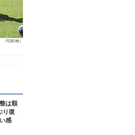
（写真5枚）
整は順
ぶり復
い感