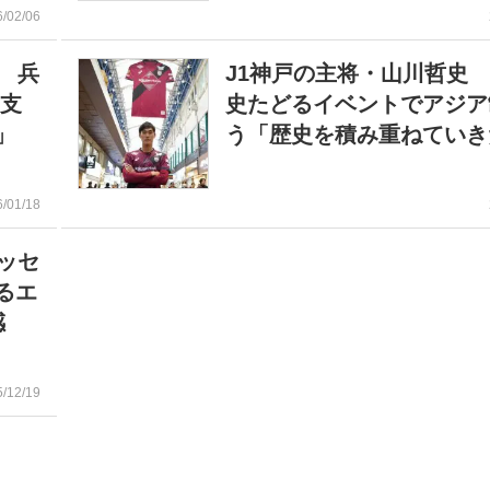
6/02/06
 兵
J1神戸の主将・山川哲史
の支
史たどるイベントでアジア
」
う「歴史を積み重ねていき
6/01/18
ッセ
るエ
感
5/12/19