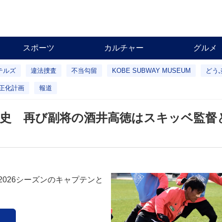
スポーツ
カルチャー
グルメ
テルズ
違法捜査
不当勾留
KOBE SUBWAY MUSEUM
どう
正化計画
報道
史 再び副将の酒井高徳はスキッベ監督
2026シーズンのキャプテンと