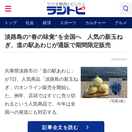
トップ
社会
経済
スポーツ
カルチャー
グルメ
淡路島の“春の味覚”を全国へ 人気の新玉ね
ぎ、道の駅あわじが通販で期間限定販売
2026/05/07
兵庫県淡路市の「道の駅あわじ」
が7日、人気商品「淡路島の新玉ね
ぎ」のオンライン販売を開始し
た。例年、店頭ではすぐに売り切
（写真1枚）
れるという人気商品で、今年は全
国への発送にも対応する。
記事全文を読む