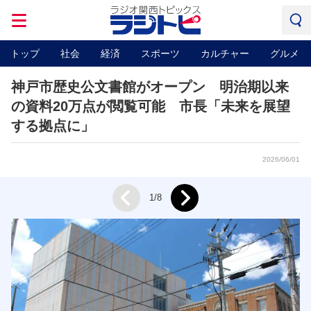
トップ
社会
経済
スポーツ
カルチャー
グルメ
神戸市歴史公文書館がオープン 明治期以来
の資料20万点が閲覧可能 市長「未来を展望
する拠点に」
2026/06/01
Next
1/8
Prev