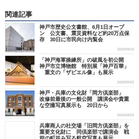
関連記事
神戸市歴史公文書館、6月1日オープ
ン 公文書、震災資料など約20万点保
存 30日に市民向け内覧会
2026/05/15
「神戸海軍操練所」の破風を初公開
神戸市立博物館 特別展「神戸百華」
重文の「ザビエル像」も展示
2026/05/22
神戸・兵庫の文化財「岡方倶楽部」
改修前最後の一般公開 講演会や貴重
な空撮写真展示も 20日から
2024/03/16
兵庫商人の社交場「旧岡方倶楽部」を
重要文化財に 同倶楽部で講演会 戦
前の町並み写る航空写真も展示