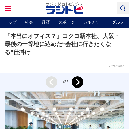
トップ
社会
経済
スポーツ
カルチャー
グルメ
「本当にオフィス？」コクヨ新本社、大阪・
最後の一等地に込めた“会社に行きたくな
る”仕掛け
2026/06/04
Next
1/22
Prev