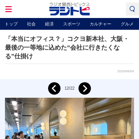
トップ
社会
経済
スポーツ
カルチャー
グルメ
「本当にオフィス？」コクヨ新本社、大阪・
最後の一等地に込めた“会社に行きたくな
る”仕掛け
2026/06/04
Next
12/22
Prev