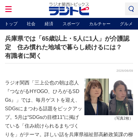
トップ
社会
経済
スポーツ
カルチャー
グルメ
兵庫県では「65歳以上・5人に1人」が介護認
定 住み慣れた地域で暮らし続けるには？
有識者に聞く
2026/06/09
ラジオ関西「三上公也の朝は恋人
『つながるHYOGO、ひろがるSD
Gs』」では、毎月ゲストを迎え、
SDGsにまつわる話題をピックアッ
プ。5月は“SDGsの目標11”に掲げ
（写真2枚）
ている「住み続けられるまちづく
りを」がテーマ。詳しい話を兵庫県福祉部高齢政策課の柳