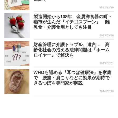
2022/12/10
製造開始から108年 金属洋食器の町・
燕市が生んだ『イチゴスプーン』 離
乳食・介護食用としても注目
2023/03/16
財産管理に介護トラブル、遺言… 高
齢化社会の抱える法律問題は『ホーム
ロイヤー』で解決を
2023/02/01
WHOも認める『耳つぼ健康法』を家庭
で 腰痛・肩こりなどに効果が期待で
きるつぼを専門家が解説
2024/02/10