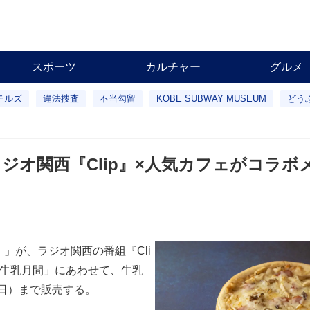
スポーツ
カルチャー
グルメ
テルズ
違法捜査
不当勾留
KOBE SUBWAY MUSEUM
どう
オ関西『Clip』×人気カフェがコラボ
）」が、ラジオ関西の番組『Cli
「牛乳月間」にあわせて、牛乳
（日）まで販売する。