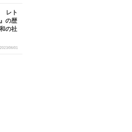
！ レト
』の歴
和の社
2023/06/01