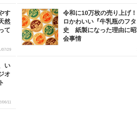
やす
令和に10万枚の売り上げ
天然
ロかわいい『牛乳瓶のフタ
って
史 紙製になった理由に昭
会事情
1/07/29
、い
ジオ
ト
2/06/11