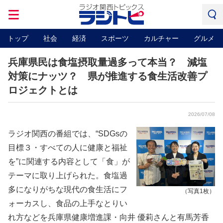
トップ
社会
経済
スポーツ
カルチャー
グルメ
兵庫県民は食塩摂取量過多って本当？ 減塩
対策にナッツ？ 県が推進する食生活改善プ
ロジェクトとは
2026/07/08
ラジオ関西の番組では、“SDGsの
目標３・すべての人に健康と福祉
を”に関連する内容として「食」が
テーマに取り上げられた。食塩過
多になりがちな現代の食生活にフ
（写真1枚）
ォーカスし、食品の上手なとりい
れ方などを兵庫県健康増進課・向井 優莉さんと有馬芳香