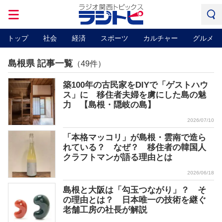
トップ
社会
経済
スポーツ
カルチャー
グルメ
島根県 記事一覧
（49件）
築100年の古民家をDIYで「ゲストハウ
ス」に 移住者夫婦を虜にした島の魅
力 【島根・隠岐の島】
2026/07/10
「本格マッコリ」が島根・雲南で造ら
れている？ なぜ？ 移住者の韓国人
クラフトマンが語る理由とは
2026/06/18
島根と大阪は「勾玉つながり」？ そ
の理由とは？ 日本唯一の技術を継ぐ
老舗工房の社長が解説