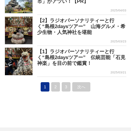
市」がアツい！【PR】
2025/04/03
【2】ラジオパーソナリティーと行
く“島根2daysツアー” 山海グルメ・希
少生物・人気神社を堪能
2025/03/23
【1】ラジオパーソナリティーと行
く“島根2daysツアー” 伝統芸能「石見
神楽」を目の前で鑑賞！
2025/03/21
1
2
3
次へ