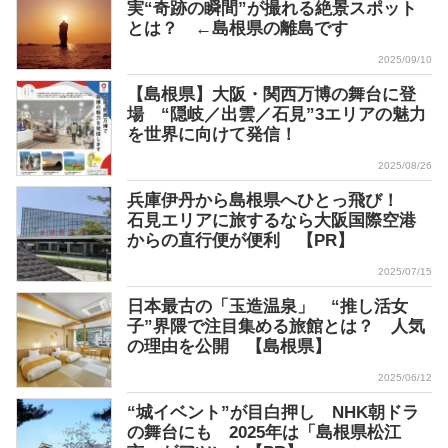
実“奇跡の瞬間”が撮れる絶景スポット
とは？ ←島根県の離島です
2025/09/10
【島根県】大阪・関西万博の舞台に登
場 “隠岐／出雲／石見”3エリアの魅力
を世界に向けて発信！
2025/08/26
兵庫伊丹から島根県へひとっ飛び！
石見エリアに旅するなら大阪国際空港
からの直行便が便利 【PR】
2025/07/15
日本最古の「玉造温泉」 “推し活女
子”界隈で注目集める旅館とは？ 人気
の理由を公開 【島根県】
2025/06/12
“城イベント”が目白押し NHK朝ドラ
の舞台にも 2025年は「島根県松江