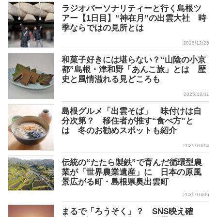
ラジオパーソナリティーと行く島根ツ
アー【1日目】“神在月”の出雲大社 時
季ならではの見所とは
2025/12/25
和菓子好きには堪らない？“山陰の小京
都”島根・津和野「あんこ旅」とは 歴
史と風情溢れる見どころも
2025/12/11
島根グルメ「出雲そば」 味付けは自
分次第？ 移住者が推す“食べ方”と
は 冬のお勧めスポットも紹介
2025/10/14
伝統の“たたら製鉄”で育んだ循環型農
業が「世界農業遺産」に 日本の原風
景広がる町・島根県奥出雲町
2025/10/06
まるで「ろうそく」？ SNS映え確