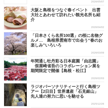
2026/05/07
大阪と島根をつなぐ春イベント 出雲
大社とあわせて訪れたい観光名所も紹
介
2026/04/02
「日本さくら名所100選」の桜に名物グ
ルメ… 島根県雲南市で出会う“春のお
楽しみ”いろいろ
2026/03/09
年間通し牡丹彩る日本庭園「由志園」
假屋崎省吾のコラボレーション展を
期間限定で開催【島根・松江】
2026/02/03
ラジオパーソナリティーと行く島根ツ
アー【2日目】世界遺産「石見銀山」
先人達の努力に思いを馳せる
2025/12/26