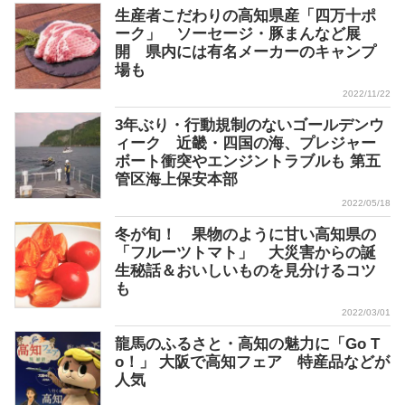
生産者こだわりの高知県産「四万十ポ
ーク」 ソーセージ・豚まんなど展
開 県内には有名メーカーのキャンプ
場も
2022/11/22
3年ぶり・行動規制のないゴールデンウ
ィーク 近畿・四国の海、プレジャー
ボート衝突やエンジントラブルも 第五
管区海上保安本部
2022/05/18
冬が旬！ 果物のように甘い高知県の
「フルーツトマト」 大災害からの誕
生秘話＆おいしいものを見分けるコツ
も
2022/03/01
龍馬のふるさと・高知の魅力に「Go T
o！」 大阪で高知フェア 特産品などが
人気