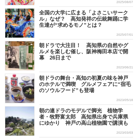
2025/08/07
全国の大学に広まる「よさこいサーク
ル」なぜ？ 高知発祥の伝統舞踊に学
生達が“求めるモノ”とは？
2025/07/01
朝ドラで大注目！ 高知県の自然やグ
ルメを楽しむ催し、阪神梅田本店で開
幕 26日まで
2023/06/21
朝ドラの舞台・高知の初夏の味を神戸
のホテルで満喫 グルメフェアに“宿毛
のソウルフード”も登場
2023/05/18
朝の連ドラのモデルで脚光 植物学
者・牧野富太郎 高知県出身で兵庫県
にゆかり 神戸の高山植物園で講演も
2023/03/03