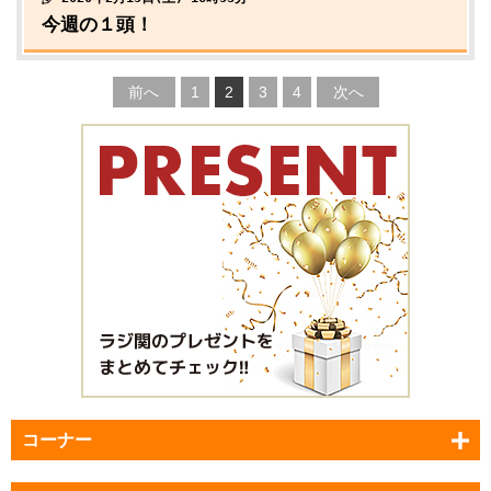
今週の１頭！
前へ
1
2
3
4
次へ
コーナー