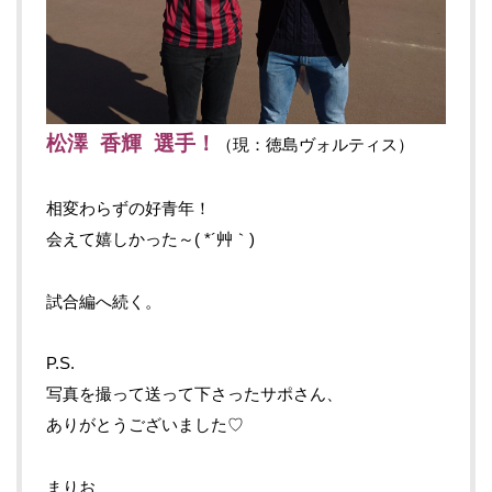
松澤 香輝 選手！
（現：徳島ヴォルティス）
相変わらずの好青年！
会えて嬉しかった～( *´艸｀)
試合編へ続く。
P.S.
写真を撮って送って下さったサポさん、
ありがとうございました♡
まりお